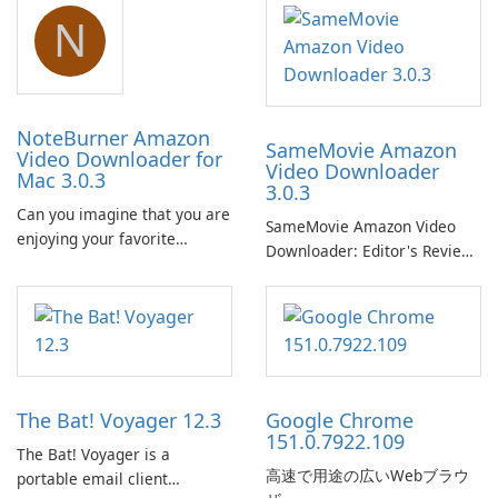
N
NoteBurner Amazon
SameMovie Amazon
Video Downloader for
Video Downloader
Mac 3.0.3
3.0.3
Can you imagine that you are
SameMovie Amazon Video
enjoying your favorite
Downloader: Editor's Review
Amazon movies or TV shows
SameMovie Amazon Video
lying on the beach, camping
Downloader is a desktop
in the woods or even during
utility for saving Amazon
your long commute to work
Prime Video titles and other
by subway?
Amazon web-player content
to local drives in MP4 or MKV.
The Bat! Voyager 12.3
Google Chrome
151.0.7922.109
The Bat! Voyager is a
高速で用途の広いWebブラウ
portable email client