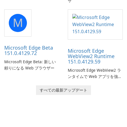
ザ
software which you can
launch from any USB or
portable media on any
M
computer running Microsoft
Windows.
Microsoft Edge Beta
Microsoft Edge
151.0.4129.72
WebView2 Runtime
151.0.4129.59
Microsoft Edge Beta: 新しい
頼りになる Web ブラウザー
Microsoft Edge WebView2 ラ
ンタイムで Web アプリを強化
します。
すべての最新アップデート